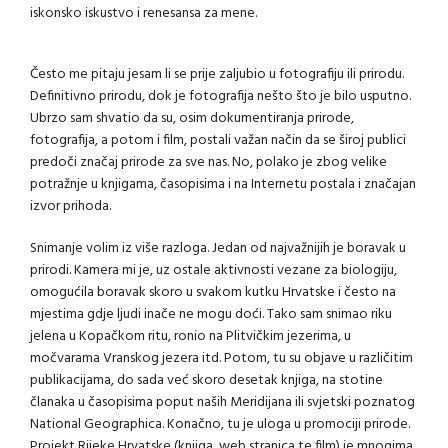
iskonsko iskustvo i renesansa za mene.
Često me pitaju jesam li se prije zaljubio u fotografiju ili prirodu.
Definitivno prirodu, dok je fotografija nešto što je bilo usputno.
Ubrzo sam shvatio da su, osim dokumentiranja prirode,
fotografija, a potom i film, postali važan način da se široj publici
predoči značaj prirode za sve nas. No, polako je zbog velike
potražnje u knjigama, časopisima i na Internetu postala i značajan
izvor prihoda.
Snimanje volim iz više razloga. Jedan od najvažnijih je boravak u
prirodi. Kamera mi je, uz ostale aktivnosti vezane za biologiju,
omogućila boravak skoro u svakom kutku Hrvatske i često na
mjestima gdje ljudi inače ne mogu doći. Tako sam snimao riku
jelena u Kopačkom ritu, ronio na Plitvičkim jezerima, u
močvarama Vranskog jezera itd. Potom, tu su objave u različitim
publikacijama, do sada već skoro desetak knjiga, na stotine
članaka u časopisima poput naših Meridijana ili svjetski poznatog
National Geographica. Konačno, tu je uloga u promociji prirode.
Projekt Rijeke Hrvatske (knjiga, web stranica te film) je mnogima