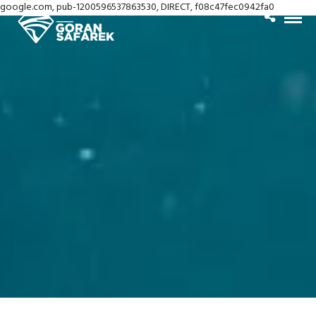
google.com, pub-1200596537863530, DIRECT, f08c47fec0942fa0