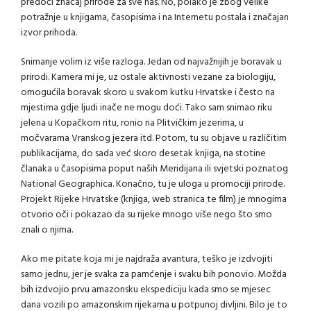
predoči značaj prirode za sve nas. No, polako je zbog velike
potražnje u knjigama, časopisima i na Internetu postala i značajan
izvor prihoda.
Snimanje volim iz više razloga. Jedan od najvažnijih je boravak u
prirodi. Kamera mi je, uz ostale aktivnosti vezane za biologiju,
omogućila boravak skoro u svakom kutku Hrvatske i često na
mjestima gdje ljudi inače ne mogu doći. Tako sam snimao riku
jelena u Kopačkom ritu, ronio na Plitvičkim jezerima, u
močvarama Vranskog jezera itd. Potom, tu su objave u različitim
publikacijama, do sada već skoro desetak knjiga, na stotine
članaka u časopisima poput naših Meridijana ili svjetski poznatog
National Geographica. Konačno, tu je uloga u promociji prirode.
Projekt Rijeke Hrvatske (knjiga, web stranica te film) je mnogima
otvorio oči i pokazao da su rijeke mnogo više nego što smo
znali o njima.
Ako me pitate koja mi je najdraža avantura, teško je izdvojiti
samo jednu, jer je svaka za pamćenje i svaku bih ponovio. Možda
bih izdvojio prvu amazonsku ekspediciju kada smo se mjesec
dana vozili po amazonskim rijekama u potpunoj divljini. Bilo je to