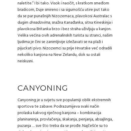
naletite.“ I bi tako. Visok i naočit, s kratkom smeđom
bradicom, Duje smireno i sa sigurnošću utire put tako
da se par punašnijih Nizozemaca, plavokosi Australac s
dugim
dreadovima
, snažna Kanađanka, sitna Kineskinja i
plavokosa Britanka brzo i bez straha uživljuju u kanjon.
Velika većina ovih adrenalinskih turista su stranci, našim
ljudima je čini se zanimljivije izležavati se na plaži i
pijuckati pivo. Nizozemci su prije Hrvatske već odradili
nekoliko kanjona na New Zelandu, dok su ostali
neiskusni.
CANYONING
Canyoning je u svijetu sve popularniji oblik ekstremnih
sportova te zabave. Podrazumijeva svaki način
prolaska kakvog riječnog kanjona – kombinacija
planinarenja, provlačenja, skakanja, penjanja, absajlinga,
puzanja … sve što treba da se prođe. Najčešće su to