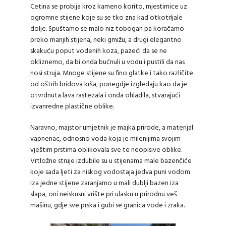
Cetina se probija kroz kameno korito, mjestimice uz
ogromne stijene koje su se tko zna kad otkotrljale
dolje. Spuštamo se malo niz tobogan pa koračamo
preko manjih stijena, neki gmižu, a drugi elegantno
skakuću poput vodenih koza, pazeći da se ne
okliznemo, da bi onda bućnuli u vodu i pustili da nas
nosi struja. Mnoge stijene su fino glatke i tako različite
od oštrih bridova krša, ponegdje izgledaju kao da je
otvrdnuta lava rastezala i onda ohladila, stvarajući
izvanredne plastične oblike.
Naravno, majstor umjetnik je majka prirode, a materijal
vapnenac, odnosno voda koja je milenijima svojim
vještim prstima oblikovala sve te neopisive oblike.
Vrtložne struje izdubile su u stijenama male bazenčiće
koje sada ljeti za niskog vodostaja jedva puni vodom.
Iza jedne stijene zaranjamo u mali dublji bazen iza
slapa, oni neiskusni vrište pri ulasku u prirodnu veš
mašinu, gdje sve prska i gubi se granica vode i zraka.