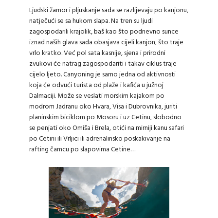
Ljudski žamor i pljuskanje sada se razlijevaju po kanjonu,
natječući se sa hukom slapa. Na tren su ljudi
zagospodarili krajolik, baš kao što podnevno sunce
iznad naših glava sada obasjava cijeli kanjon, što traje
vrlo kratko. Već pol sata kasnije, sjena i prirodni
zvukovi će natrag zagospodariti i takav ciklus traje
cijelo ljeto. Canyoning je samo jedna od aktivnosti
koja će odvući turista od plaže i kafića u južnoj
Dalmaciji. Može se veslati morskim kajakom po
modrom Jadranu oko Hvara, Visa i Dubrovnika, juriti
planinskim biciklom po Mosoru i uz Cetinu, slobodno
se penjati oko Omiša i Brela, otići na mirniji kanu safari
po Cetini ili Vrljici ili adrenalinsko poskakivanje na
rafting čamcu po slapovima Cetine…