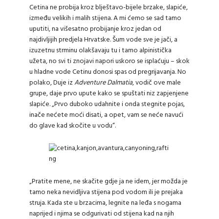
Cetina ne probija kroz blještavo-bijele brzake, slapiće,
između velikih i malih stijena. A mi ćemo se sad tamo
uputiti, na višesatno probijanje kroz jedan od
najdivljijih predjela Hrvatske. Šum vode sve je jači, a
izuzetnu strminu olakšavaju tu i tamo alpinistička
užeta, no svi ti znojavi napori uskoro se isplaćuju – skok
u hladne vode Cetinu donosi spas od pregrijavanja. No
polako, Duje iz
Adventure Dalmatia
, vodič ove male
grupe, daje prvo upute kako se spuštati niz zapjenjene
slapiće. „Prvo duboko udahnite i onda stegnite pojas,
inače nećete moći disati, a opet, vam se neće navući
do glave kad skočite u vodu“.
„Pratite mene, ne skačite gdje ja ne idem, jer možda je
tamo neka nevidljiva stijena pod vodom ili je prejaka
struja. Kada ste u brzacima, legnite na leđa s nogama
naprijed i njima se odgurivati od stijena kad na njih