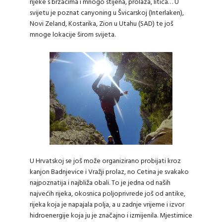
rijeke s brzacima i mnogo stijena, prolaza, litica… U
svijetu je poznat canyoning u Švicarskoj (Interlaken),
Novi Zeland, Kostarika, Zion u Utahu (SAD) te još
mnoge lokacije širom svijeta.
U Hrvatskoj se još može organizirano probijati kroz
kanjon Badnjevice i Vražji prolaz, no Cetina je svakako
najpoznatija i najbliža obali. To je jedna od naših
najvećih rijeka, okosnica poljoprivrede još od antike,
rijeka koja je napajala polja, a u zadnje vrijeme i izvor
hidroenergije koja ju je značajno i izmijenila. Mjestimice