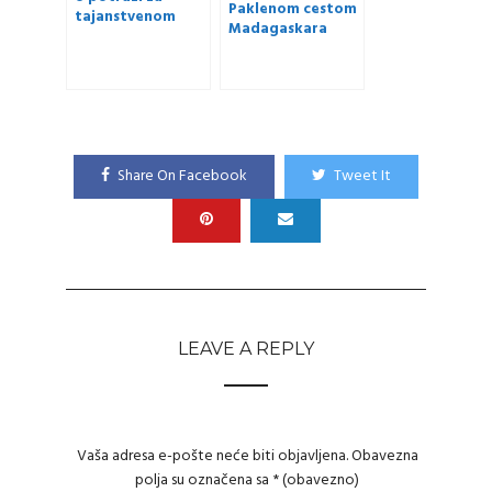
Paklenom cestom
tajanstvenom
Madagaskara
zmijom u NP
Masoala
Share On Facebook
Tweet It
LEAVE A REPLY
Vaša adresa e-pošte neće biti objavljena.
Obavezna
polja su označena sa
* (obavezno)