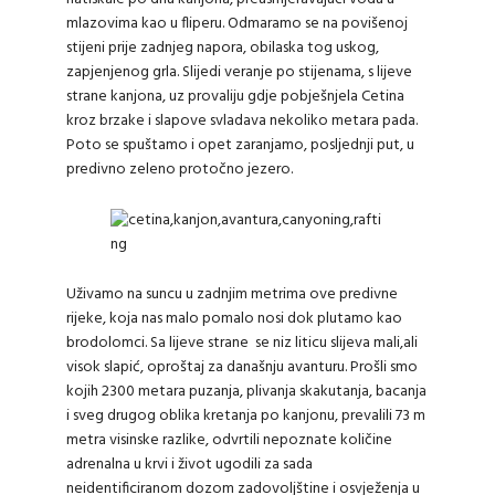
mlazovima kao u fliperu. Odmaramo se na povišenoj
stijeni prije zadnjeg napora, obilaska tog uskog,
zapjenjenog grla. Slijedi veranje po stijenama, s lijeve
strane kanjona, uz provaliju gdje pobješnjela Cetina
kroz brzake i slapove svladava nekoliko metara pada.
Poto se spuštamo i opet zaranjamo, posljednji put, u
predivno zeleno protočno jezero.
Uživamo na suncu u zadnjim metrima ove predivne
rijeke, koja nas malo pomalo nosi dok plutamo kao
brodolomci. Sa lijeve strane se niz liticu slijeva mali,ali
visok slapić, oproštaj za današnju avanturu. Prošli smo
kojih 2300 metara puzanja, plivanja skakutanja, bacanja
i sveg drugog oblika kretanja po kanjonu, prevalili 73 m
metra visinske razlike, odvrtili nepoznate količine
adrenalna u krvi i život ugodili za sada
neidentificiranom dozom zadovoljštine i osvježenja u