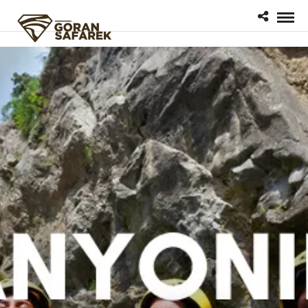
google.com, pub-1200596537863530, DIRECT, f08c47fec0942fa0