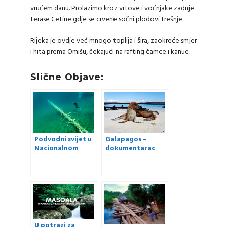
vrućem danu. Prolazimo kroz vrtove i voćnjake zadnje
terase Cetine gdje se crvene sočni plodovi trešnje.
Rijeka je ovdje već mnogo toplija i šira, zaokreće smjer
i hita prema Omišu, čekajući na rafting čamce i kanue…
Slične Objave:
Podvodni svijet u
Galapagos –
Nacionalnom
dokumentarac
parku Plitvička
uživo
jezera
U potrazi za