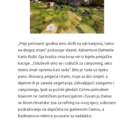
„Prije petnaest godina smo došli na rub kanjona, tamo
na drugoj strani“ pokazuje vlasnik
Adventure Dalmatia
Karlo Ružić čija kratka crna kosa viri iz bijele penjačke
kacige. „Oduševili smo se i odlučili za canyoning, iako
nismo imali opremu kao sada“. Bilo je tada uz rijeku
puno
škovaca
, prisjeća s Karlo, koje su dio iznijeli, a
dijelom ih je zarasla vegetacija. Zahvaljujući zasigurno i
canyoningu, ljudi su počeli gledati Cetinu prirodnim
biserom te turističkim potencijalom i čuvati ju. Danas
se širom Hrvatske zna za rafting na ovoj rijeci, odnosno
poskakivanje na slapićima na gumenom čamcu, a
Radmanove mlinice poznate su nadaleko.