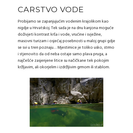
CARSTVO VODE
Probijamo se zapanjujućim vodenim krajolikom kao
nigdje u Hrvatskoj. Tek sada je na dnu kanjona moguće
doživjeti kontrast krša i vode, vrućine i svježine,
masovni turizam i osjećaj posebnosti u maloj grupi gdje
se svi u tren poznaju… Mjestimice je toliko usko, strmo
i stjenovito da od neba ostaje samo plava pruga, a
najčešće zasjenjene litice su načičkane tek pokojim
kržljavim, ali okorjelim i izdržljivim grmom ili stablom.