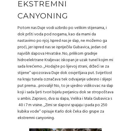
EKSTREMNI
CANYONING
Potom nas Duje vodi uzbrdo po velikim stijenama, i
dok pršti voda pod nogama, kao da mami da
nastavimo po njoj. Ispred nas je slap, ne možemo ga
proći, jer ispred nas se ispriječila Gubavica, jedan od
najviših slapova Hrvatske. No, prilikom gradnje
hidroelektrane Kraljevac iskopan je uzak tunel kojim mi
sada krećemo. „Hodajte po lijevoj strani, držeći se za
stijene“ upozorava Duje dok osvjetljava put. Svijetlost
na kraju tunela označava tek odvajanje udesno i slijepi
put prema…provaliji! No, to je ujedno vidikovac na slap
koji i sada ljeti tvori bijelu perjanicu dok se stropoštava
u ambis. Zapravo, dva su slapa, Velika i Mala Gubavica s
40 i 7 m visine. „Zimi se slapovi spajaju i pada po 250
kubika vode“ opisuje Karlo dok čeka dio grupe za
ekstremni canyoning.