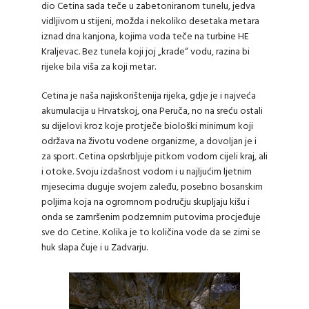
dio Cetina sada teče u zabetoniranom tunelu, jedva
vidljivom u stijeni, možda i nekoliko desetaka metara
iznad dna kanjona, kojima voda teče na turbine HE
Kraljevac. Bez tunela koji joj „krade“ vodu, razina bi
rijeke bila viša za koji metar.
Cetina je naša najiskorištenija rijeka, gdje je i najveća
akumulacija u Hrvatskoj, ona Peruča, no na sreću ostali
su dijelovi kroz koje protječe biološki minimum koji
održava na životu vodene organizme, a dovoljan je i
za sport. Cetina opskrbljuje pitkom vodom cijeli kraj, ali
i otoke. Svoju izdašnost vodom i u najljućim ljetnim
mjesecima duguje svojem zaleđu, posebno bosanskim
poljima koja na ogromnom području skupljaju kišu i
onda se zamršenim podzemnim putovima procjeđuje
sve do Cetine. Kolika je to količina vode da se zimi se
huk slapa čuje i u Zadvarju.