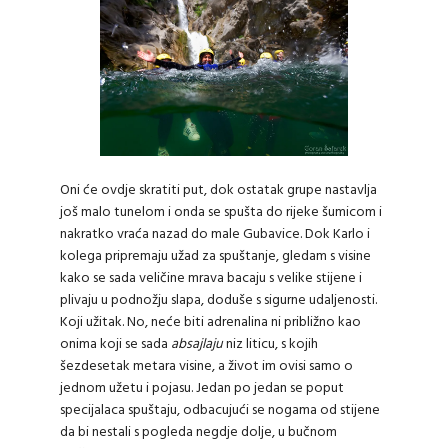
Oni će ovdje skratiti put, dok ostatak grupe nastavlja
još malo tunelom i onda se spušta do rijeke šumicom i
nakratko vraća nazad do male Gubavice. Dok Karlo i
kolega pripremaju užad za spuštanje, gledam s visine
kako se sada veličine mrava bacaju s velike stijene i
plivaju u podnožju slapa, doduše s sigurne udaljenosti.
Koji užitak. No, neće biti adrenalina ni približno kao
onima koji se sada
absajlaju
niz liticu, s kojih
šezdesetak metara visine, a život im ovisi samo o
jednom užetu i pojasu. Jedan po jedan se poput
specijalaca spuštaju, odbacujući se nogama od stijene
da bi nestali s pogleda negdje dolje, u bučnom