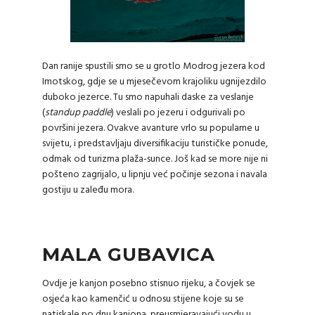
Dan ranije spustili smo se u grotlo Modrog jezera kod
Imotskog, gdje se u mjesečevom krajoliku ugnijezdilo
duboko jezerce. Tu smo napuhali daske za veslanje
(
standup paddle
) veslali po jezeru i odgurivali po
površini jezera. Ovakve avanture vrlo su popularne u
svijetu, i predstavljaju diversifikaciju turističke ponude,
odmak od turizma plaža-sunce. Još kad se more nije ni
pošteno zagrijalo, u lipnju već počinje sezona i navala
gostiju u zaleđu mora.
MALA GUBAVICA
Ovdje je kanjon posebno stisnuo rijeku, a čovjek se
osjeća kao kamenčić u odnosu stijene koje su se
natiskale po dnu kanjona, preusmjeravajući vodu u