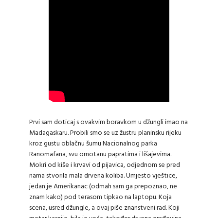
Prvi sam doticaj s ovakvim boravkom u džungli imao na
Madagaskaru. Probili smo se uz žustru planinsku rijeku
kroz gustu oblačnu šumu Nacionalnog parka
Ranomafana, svu omotanu papratima i lišajevima.
Mokri od kiše i krvavi od pijavica, odjednom se pred
nama stvorila mala drvena koliba. Umjesto vještice,
jedan je Amerikanac (odmah sam ga prepoznao, ne
znam kako) pod terasom tipkao na laptopu. Koja
scena, usred džungle, a ovaj piše znanstveni rad. Koji