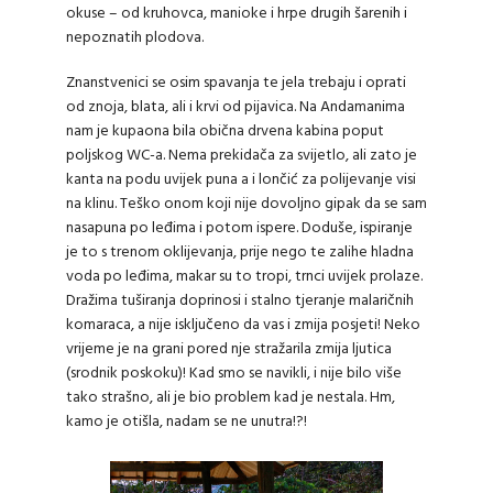
okuse – od kruhovca, manioke i hrpe drugih šarenih i
nepoznatih plodova.
Znanstvenici se osim spavanja te jela trebaju i oprati
od znoja, blata, ali i krvi od pijavica. Na Andamanima
nam je kupaona bila obična drvena kabina poput
poljskog WC-a. Nema prekidača za svijetlo, ali zato je
kanta na podu uvijek puna a i lončić za polijevanje visi
na klinu. Teško onom koji nije dovoljno gipak da se sam
nasapuna po leđima i potom ispere. Doduše, ispiranje
je to s trenom oklijevanja, prije nego te zalihe hladna
voda po leđima, makar su to tropi, trnci uvijek prolaze.
Dražima tuširanja doprinosi i stalno tjeranje malaričnih
komaraca, a nije isključeno da vas i zmija posjeti! Neko
vrijeme je na grani pored nje stražarila zmija ljutica
(srodnik poskoku)! Kad smo se navikli, i nije bilo više
tako strašno, ali je bio problem kad je nestala. Hm,
kamo je otišla, nadam se ne unutra!?!