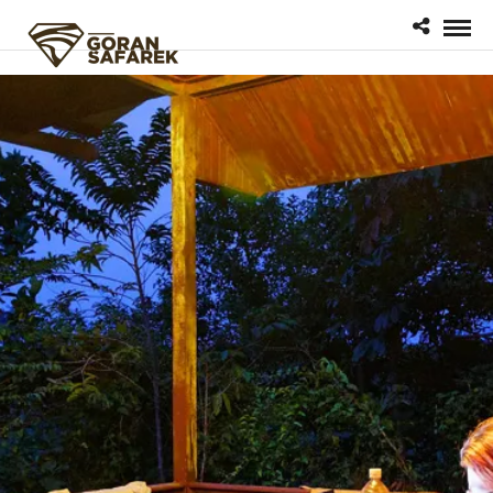
google.com, pub-1200596537863530, DIRECT, f08c47fec0942fa0