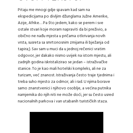
Pitaju me mnogi gdje spavam kad sam na
ekspedicijama po divljim džunglama Južne Amerike,
Azije, Afrike… Pa što jedem, kako se perem i sve
ostale stvari koje moram napraviti da bi preživio, a
obično ne nađu mjesta u pričama otkrivanja novih
vrsta, susreta sa smrtonosnim zmijama ili bježanja od
tapira;). Sav sam u muci da u jednoj rečenici vratim
odgovor, jer dakako nismo uvijek na istom mjestu, ali
zadnjih godina iskristalizirao se jedan – istraživačke
stanice. To je kao mali hotelski kompleks, ali ne za
turizam, već znanost. Istraživanja često traje tjednima i
treba suho mjesto za odmor, ali i rad. U njima borave
samo znanstvenici i njihovo osoblje, a većina putnika
namjernika do njih niti ne može doći, jer su često usred
nacionalnih parkova i van utabanih turističkih staza.