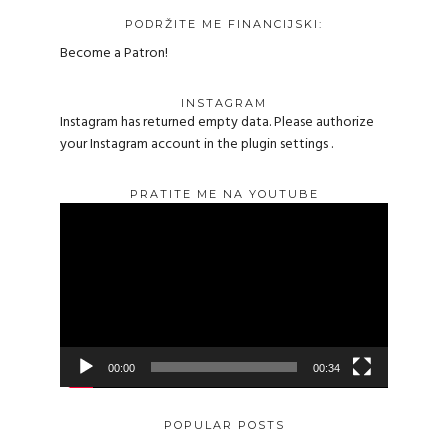
PODRŽITE ME FINANCIJSKI:
Become a Patron!
INSTAGRAM
Instagram has returned empty data. Please authorize
your Instagram account in the
plugin settings
.
PRATITE ME NA YOUTUBE
Reproduktor
videozapisa
00:00
00:34
POPULAR POSTS