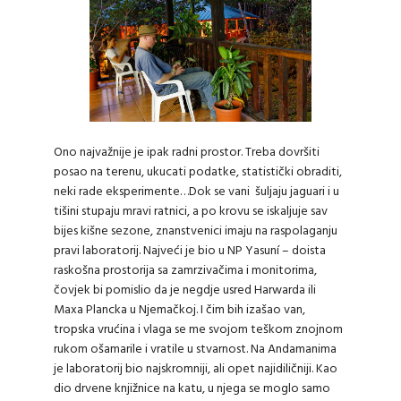
Ono najvažnije je ipak radni prostor. Treba dovršiti
posao na terenu, ukucati podatke, statistički obraditi,
neki rade eksperimente…Dok se vani šuljaju jaguari i u
tišini stupaju mravi ratnici, a po krovu se iskaljuje sav
bijes kišne sezone, znanstvenici imaju na raspolaganju
pravi laboratorij. Najveći je bio u NP Yasuní – doista
raskošna prostorija sa zamrzivačima i monitorima,
čovjek bi pomislio da je negdje usred Harwarda ili
Maxa Plancka u Njemačkoj. I čim bih izašao van,
tropska vrućina i vlaga se me svojom teškom znojnom
rukom ošamarile i vratile u stvarnost. Na Andamanima
je laboratorij bio najskromniji, ali opet najidiličniji. Kao
dio drvene knjižnice na katu, u njega se moglo samo