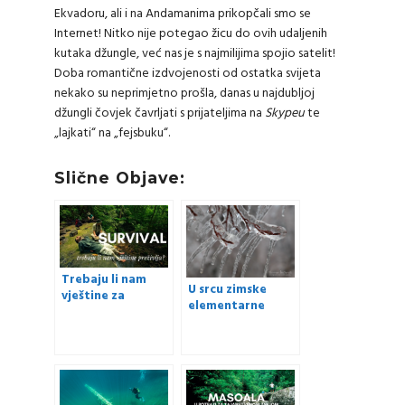
Ekvadoru, ali i na Andamanima prikopčali smo se
Internet! Nitko nije potegao žicu do ovih udaljenih
kutaka džungle, već nas je s najmilijima spojio satelit!
Doba romantične izdvojenosti od ostatka svijeta
nekako su neprimjetno prošla, danas u najdubljoj
džungli čovjek čavrljati s prijateljima na
Skypeu
te
„lajkati“ na „fejsbuku“.
Slične Objave:
Trebaju li nam
U srcu zimske
vještine za
elementarne
preživljavanje u
nepogode!
prirodi?