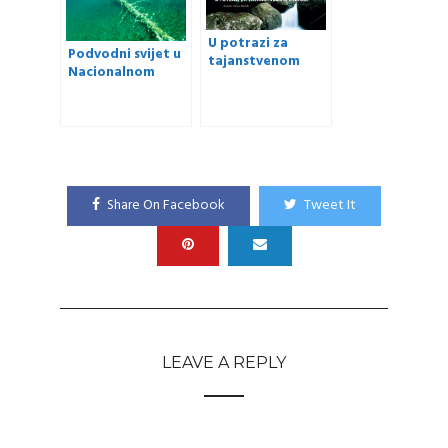
U potrazi za
Podvodni svijet u
tajanstvenom
Nacionalnom
zmijom u NP
parku Plitvička
Masoala
jezera
Share On Facebook
Tweet It
LEAVE A REPLY