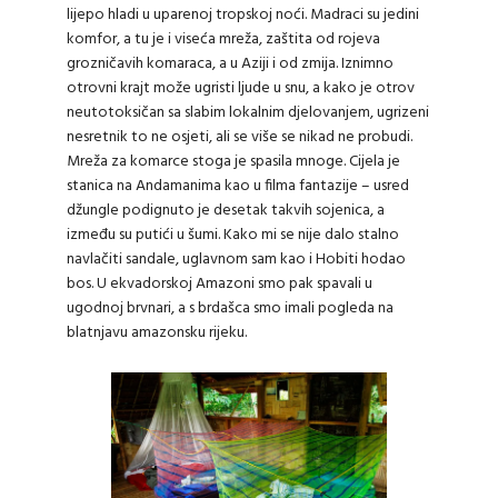
lijepo hladi u uparenoj tropskoj noći. Madraci su jedini
komfor, a tu je i viseća mreža, zaštita od rojeva
grozničavih komaraca, a u Aziji i od zmija. Iznimno
otrovni krajt može ugristi ljude u snu, a kako je otrov
neutotoksičan sa slabim lokalnim djelovanjem, ugrizeni
nesretnik to ne osjeti, ali se više se nikad ne probudi.
Mreža za komarce stoga je spasila mnoge. Cijela je
stanica na Andamanima kao u filma fantazije – usred
džungle podignuto je desetak takvih sojenica, a
između su putići u šumi. Kako mi se nije dalo stalno
navlačiti sandale, uglavnom sam kao i Hobiti hodao
bos. U ekvadorskoj Amazoni smo pak spavali u
ugodnoj brvnari, a s brdašca smo imali pogleda na
blatnjavu amazonsku rijeku.