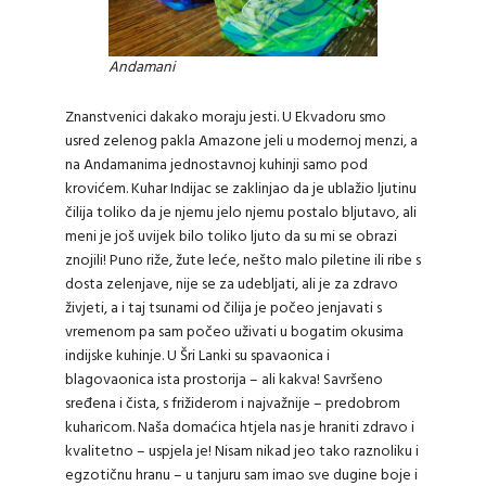
Andamani
Znanstvenici dakako moraju jesti. U Ekvadoru smo
usred zelenog pakla Amazone jeli u modernoj menzi, a
na Andamanima jednostavnoj kuhinji samo pod
krovićem. Kuhar Indijac se zaklinjao da je ublažio ljutinu
čilija toliko da je njemu jelo njemu postalo bljutavo, ali
meni je još uvijek bilo toliko ljuto da su mi se obrazi
znojili! Puno riže, žute leće, nešto malo piletine ili ribe s
dosta zelenjave, nije se za udebljati, ali je za zdravo
živjeti, a i taj tsunami od čilija je počeo jenjavati s
vremenom pa sam počeo uživati u bogatim okusima
indijske kuhinje. U Šri Lanki su spavaonica i
blagovaonica ista prostorija – ali kakva! Savršeno
sređena i čista, s frižiderom i najvažnije – predobrom
kuharicom. Naša domaćica htjela nas je hraniti zdravo i
kvalitetno – uspjela je! Nisam nikad jeo tako raznoliku i
egzotičnu hranu – u tanjuru sam imao sve dugine boje i