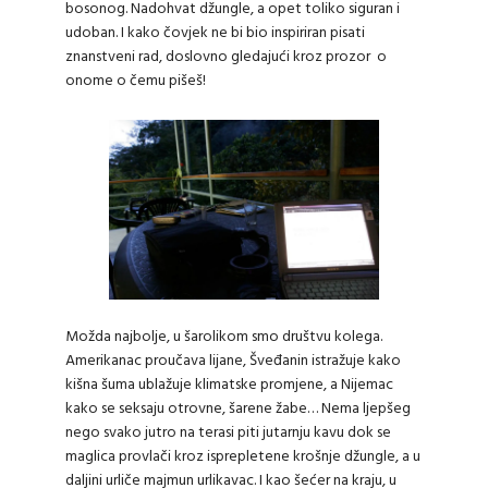
bosonog. Nadohvat džungle, a opet toliko siguran i
udoban. I kako čovjek ne bi bio inspiriran pisati
znanstveni rad, doslovno gledajući kroz prozor o
onome o čemu pišeš!
Možda najbolje, u šarolikom smo društvu kolega.
Amerikanac proučava lijane, Šveđanin istražuje kako
kišna šuma ublažuje klimatske promjene, a Nijemac
kako se seksaju otrovne, šarene žabe… Nema ljepšeg
nego svako jutro na terasi piti jutarnju kavu dok se
maglica provlači kroz isprepletene krošnje džungle, a u
daljini urliče majmun urlikavac. I kao šećer na kraju, u