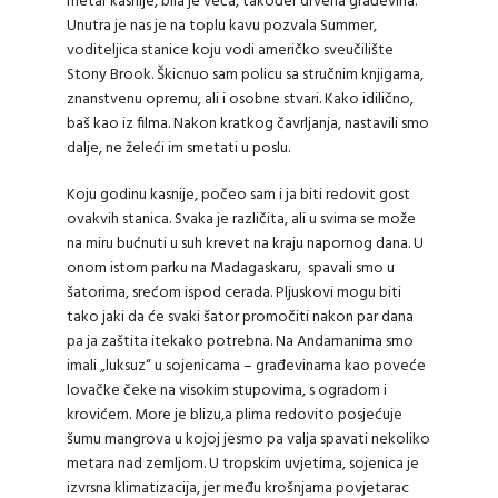
metar kasnije, bila je veća, također drvena građevina.
Unutra je nas je na toplu kavu pozvala Summer,
voditeljica stanice koju vodi američko sveučilište
Stony Brook. Škicnuo sam policu sa stručnim knjigama,
znanstvenu opremu, ali i osobne stvari. Kako idilično,
baš kao iz filma. Nakon kratkog čavrljanja, nastavili smo
dalje, ne želeći im smetati u poslu.
Koju godinu kasnije, počeo sam i ja biti redovit gost
ovakvih stanica. Svaka je različita, ali u svima se može
na miru bućnuti u suh krevet na kraju napornog dana. U
onom istom parku na Madagaskaru, spavali smo u
šatorima, srećom ispod cerada. Pljuskovi mogu biti
tako jaki da će svaki šator promočiti nakon par dana
pa ja zaštita itekako potrebna. Na Andamanima smo
imali „luksuz“ u sojenicama – građevinama kao poveće
lovačke čeke na visokim stupovima, s ogradom i
krovićem. More je blizu,a plima redovito posjećuje
šumu mangrova u kojoj jesmo pa valja spavati nekoliko
metara nad zemljom. U tropskim uvjetima, sojenica je
izvrsna klimatizacija, jer među krošnjama povjetarac