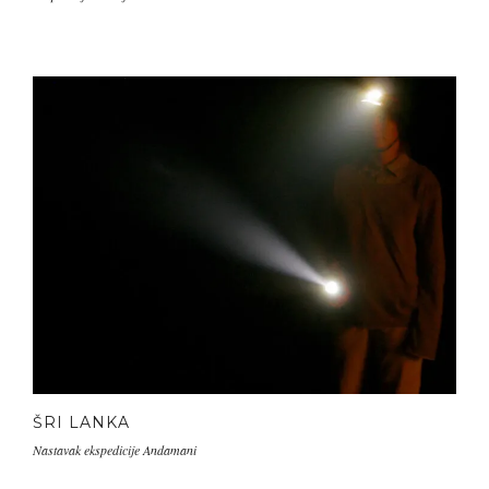
ŠRI LANKA
Nastavak ekspedicije Andamani