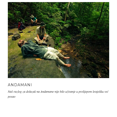
ANDAMANI
Naš razlog za dolazak na Andamane nije bilo uživanje u prelijepom krajoliku već
posao