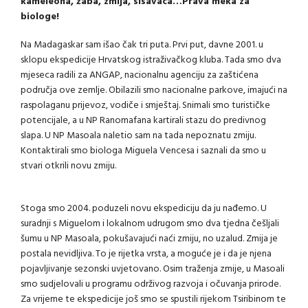
kameleona, žaba, zmija, sisavaca…Prava meka za
biologe!
Na Madagaskar sam išao čak tri puta. Prvi put, davne 2001. u
sklopu ekspedicije Hrvatskog istraživačkog kluba. Tada smo dva
mjeseca radili za ANGAP, nacionalnu agenciju za zaštićena
područja ove zemlje. Obilazili smo nacionalne parkove, imajući na
raspolaganu prijevoz, vodiče i smještaj. Snimali smo turističke
potencijale, a u NP Ranomafana kartirali stazu do predivnog
slapa. U NP Masoala naletio sam na tada nepoznatu zmiju.
Kontaktirali smo biologa Miguela Vencesa i saznali da smo u
stvari otkrili novu zmiju.
Stoga smo 2004. poduzeli novu ekspediciju da ju nađemo. U
suradnji s Miguelom i lokalnom udrugom smo dva tjedna češljali
šumu u NP Masoala, pokušavajući naći zmiju, no uzalud. Zmija je
postala nevidljiva. To je rijetka vrsta, a moguće je i da je njena
pojavljivanje sezonski uvjetovano. Osim traženja zmije, u Masoali
smo sudjelovali u programu održivog razvoja i očuvanja prirode.
Za vrijeme te ekspedicije još smo se spustili rijekom Tsiribinom te