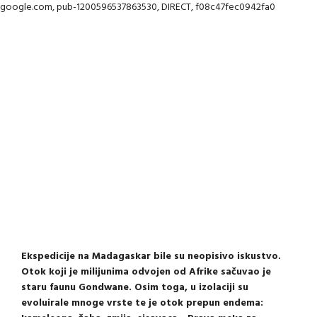
google.com, pub-1200596537863530, DIRECT, f08c47fec0942fa0
Ekspedicije na Madagaskar bile su neopisivo iskustvo.
Otok koji je milijunima odvojen od Afrike sačuvao je
staru faunu Gondwane. Osim toga, u izolaciji su
evoluirale mnoge vrste te je otok prepun endema: