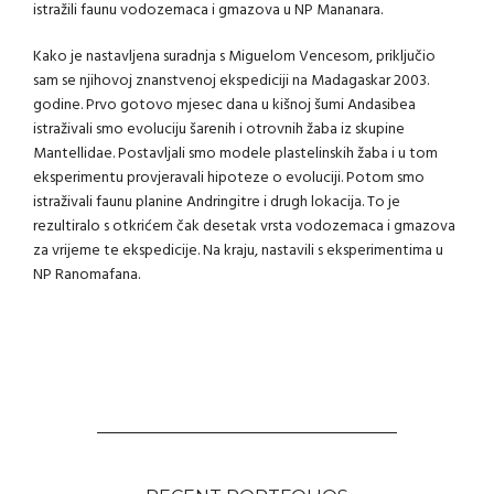
istražili faunu vodozemaca i gmazova u NP Mananara.
Kako je nastavljena suradnja s Miguelom Vencesom, priključio
sam se njihovoj znanstvenoj ekspediciji na Madagaskar 2003.
godine. Prvo gotovo mjesec dana u kišnoj šumi Andasibea
istraživali smo evoluciju šarenih i otrovnih žaba iz skupine
Mantellidae. Postavljali smo modele plastelinskih žaba i u tom
eksperimentu provjeravali hipoteze o evoluciji. Potom smo
istraživali faunu planine Andringitre i drugh lokacija. To je
rezultiralo s otkrićem čak desetak vrsta vodozemaca i gmazova
za vrijeme te ekspedicije. Na kraju, nastavili s eksperimentima u
NP Ranomafana.