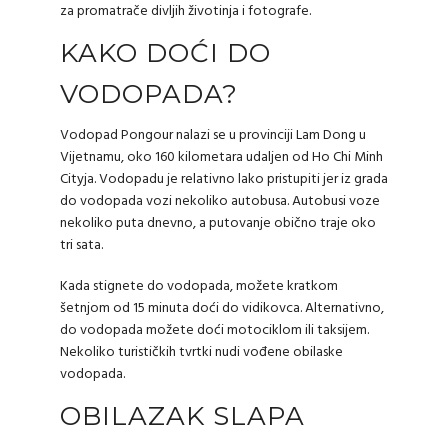
za promatrače divljih životinja i fotografe.
KAKO DOĆI DO
VODOPADA?
Vodopad Pongour nalazi se u provinciji Lam Dong u
Vijetnamu, oko 160 kilometara udaljen od Ho Chi Minh
Cityja. Vodopadu je relativno lako pristupiti jer iz grada
do vodopada vozi nekoliko autobusa. Autobusi voze
nekoliko puta dnevno, a putovanje obično traje oko
tri sata.
Kada stignete do vodopada, možete kratkom
šetnjom od 15 minuta doći do vidikovca. Alternativno,
do vodopada možete doći motociklom ili taksijem.
Nekoliko turističkih tvrtki nudi vođene obilaske
vodopada.
OBILAZAK SLAPA