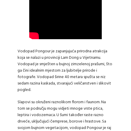
Vodopad Pongour je zapanjujuća prirodna atrakcija
koja se nalazi u provinciji Lam Dong u Vijetnamu.
Vodopad je smješten u bujnoj zimzelenoj prašumi, što
ga čini idealnim mjestom za ljubitelje prirode i
fotografe. Vodopad širine 40 metara spušta se niz
sedam razina kaskada, stvarajući veličanstven i slikovit
pogled.
Slapovi su okruženi raznolikom florom i faunom. Na
tom se području mogu vidjeti mnoge vrste ptica,
leptira i vodozemaca. U šumi također raste razno
drveće, uključujući čemprese, borove i hrastove. Sa
svojom bujnom vegetacijom, vodopad Pongour je raj