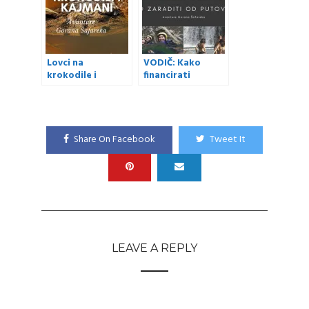
Lovci na
VODIČ: Kako
krokodile i
financirati
kajmane
putovanja po
svijetu (i zaraditi)
Share On Facebook
Tweet It
LEAVE A REPLY