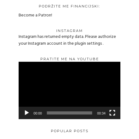
PODRŽITE ME FINANCIJSKI:
Become a Patron!
INSTAGRAM
Instagram has returned empty data. Please authorize
your Instagram account in the
plugin settings
.
PRATITE ME NA YOUTUBE
Reproduktor
videozapisa
00:00
00:34
POPULAR POSTS