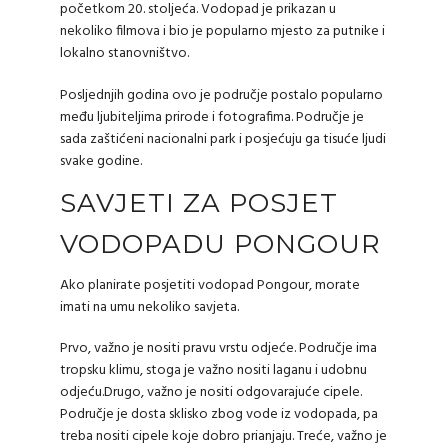
početkom 20. stoljeća. Vodopad je prikazan u
nekoliko filmova i bio je popularno mjesto za putnike i
lokalno stanovništvo.
Posljednjih godina ovo je područje postalo popularno
među ljubiteljima prirode i fotografima. Područje je
sada zaštićeni nacionalni park i posjećuju ga tisuće ljudi
svake godine.
SAVJETI ZA POSJET
VODOPADU PONGOUR
Ako planirate posjetiti vodopad Pongour, morate
imati na umu nekoliko savjeta.
Prvo, važno je nositi pravu vrstu odjeće. Područje ima
tropsku klimu, stoga je važno nositi laganu i udobnu
odjeću.Drugo, važno je nositi odgovarajuće cipele.
Područje je dosta sklisko zbog vode iz vodopada, pa
treba nositi cipele koje dobro prianjaju. Treće, važno je