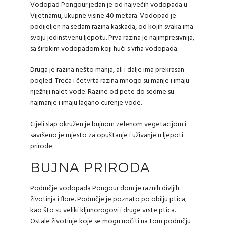
Vodopad Pongour jedan je od najvećih vodopada u
Vijetnamu, ukupne visine 40 metara. Vodopad je
podijeljen na sedam razina kaskada, od kojih svaka ima
svoju jedinstvenu ljepotu. Prva razina je najimpresivnija,
sa širokim vodopadom koji huči s vrha vodopada.
Druga je razina nešto manja, ali i dalje ima prekrasan
pogled. Treća i četvrta razina mnogo su manje i imaju
nježniji nalet vode. Razine od pete do sedme su
najmanje i imaju lagano curenje vode.
Cijeli slap okružen je bujnom zelenom vegetacijom i
savršeno je mjesto za opuštanje i uživanje u ljepoti
prirode.
BUJNA PRIRODA
Područje vodopada Pongour dom je raznih divljih
životinja i flore. Područje je poznato po obilju ptica,
kao što su veliki kljunorogovi i druge vrste ptica.
Ostale životinje koje se mogu uočiti na tom području