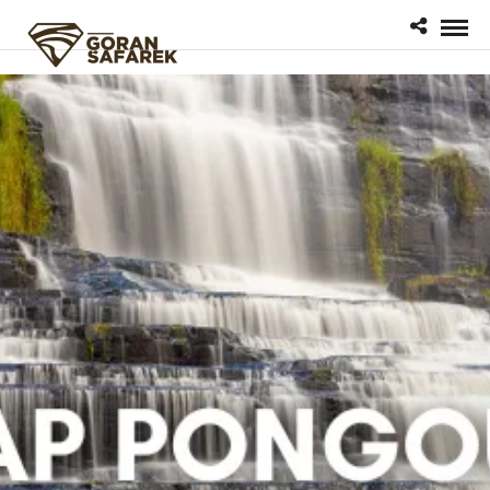
google.com, pub-1200596537863530, DIRECT, f08c47fec0942fa0