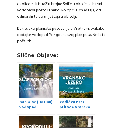
okolicom ili istražiti brojne špilje u okolici. U blizini
vodopada postoji i nekoliko opcija smještaja, od
odmarališta do smještaja u obitelji.
Dakle, ako planirate putovanje u Vijetnam, svakako
dodajte vodopad Pongour u svoj plan puta. Nećete
požaliti!
Slične Objave:
Ban Gioc (Detian)
Vodič za Park
vodopad
prirode Vransko
jezero (+VIDEO)