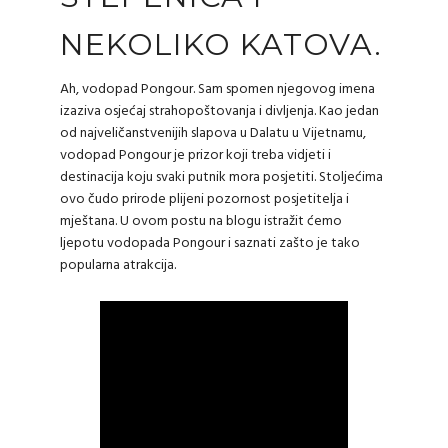
NEKOLIKO KATOVA.
Ah, vodopad Pongour. Sam spomen njegovog imena
izaziva osjećaj strahopoštovanja i divljenja. Kao jedan
od najveličanstvenijih slapova u Dalatu u Vijetnamu,
vodopad Pongour je prizor koji treba vidjeti i
destinacija koju svaki putnik mora posjetiti. Stoljećima
ovo čudo prirode plijeni pozornost posjetitelja i
mještana. U ovom postu na blogu istražit ćemo
ljepotu vodopada Pongour i saznati zašto je tako
popularna atrakcija.