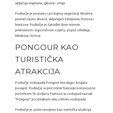
uključuju majmune, gibone i zmije.
Područje je poznato i po bujnoj vegetaciji. Možete
pronaći razno drveće, uključujući čemprese, borove i
hrastove. Područje je također dom raznom
prekrasnom i egzotičnom cvijeću, poput orhideja,
hibiskusa i lotosa.
PONGOUR KAO
TURISTIČKA
ATRAKCIJA
Područje vodopada Pongour ima dugu i bogatu
povijest. Područje su prvi otkrili francuski kolonizatori
početkom 19. stoljeća. Francuzi su vodopad nazvali
“Pongour” po lokalnom selu u blizini vodopada.
Područje je zatim razvijeno kao turistička atrakcija