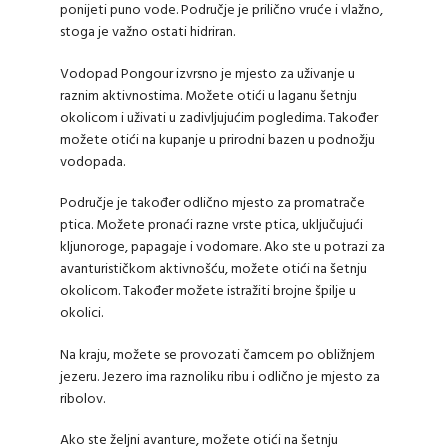
ponijeti puno vode. Područje je prilično vruće i vlažno,
stoga je važno ostati hidriran.
Vodopad Pongour izvrsno je mjesto za uživanje u
raznim aktivnostima. Možete otići u laganu šetnju
okolicom i uživati ​​u zadivljujućim pogledima. Također
možete otići na kupanje u prirodni bazen u podnožju
vodopada.
Područje je također odlično mjesto za promatrače
ptica. Možete pronaći razne vrste ptica, uključujući
kljunoroge, papagaje i vodomare. Ako ste u potrazi za
avanturističkom aktivnošću, možete otići na šetnju
okolicom. Također možete istražiti brojne špilje u
okolici.
Na kraju, možete se provozati čamcem po obližnjem
jezeru. Jezero ima raznoliku ribu i odlično je mjesto za
ribolov.
Ako ste željni avanture, možete otići na šetnju