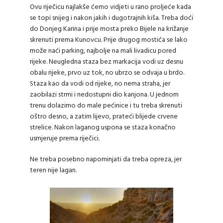
Ovu riječicu najlakše ćemo vidjeti u rano proljeće kada
se topi snijeg i nakon jakih i dugotrajnih kiša. Treba doći
do Donjeg Karina i prije mosta preko Bijele na križanje
skrenuti prema Kunovcu. Prije drugog mostića se lako
može naći parking, najbolje na mali livadicu pored
rijeke. Neugledna staza bez markacija vodi uz desnu
obalu rijeke, prvo uz tok, no ubrzo se odvaja u brdo.
Staza kao da vodi od rijeke, no nema straha, jer
zaobilazi strmi i nedostupni dio kanjona. U jednom
trenu dolazimo do male pećinice i tu treba skrenuti
oštro desno, a zatim lijevo, prateći blijede crvene
strelice. Nakon laganog uspona se staza konačno
usmjeruje prema riječici.
Ne treba posebno napominjati da treba opreza, jer
teren nije lagan.