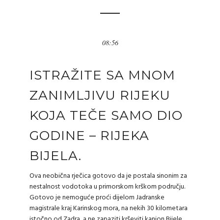
08:56
ISTRAŽITE SA MNOM
ZANIMLJIVU RIJEKU
KOJA TEČE SAMO DIO
GODINE – RIJEKA
BIJELA.
Ova neobična rječica gotovo da je postala sinonim za
nestalnost vodotoka u primorskom krškom području.
Gotovo je nemoguće proći dijelom Jadranske
magistrale kraj Karinskog mora, na nekih 30 kilometara
istočno od Zadra, a ne zapaziti krševiti kanjon Bijele