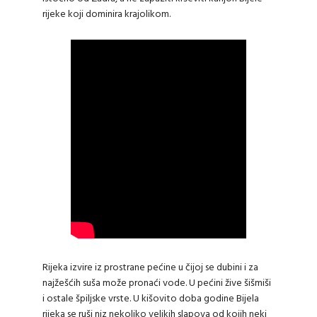
rijeke koji dominira krajolikom.
Rijeka izvire iz prostrane pećine u čijoj se dubini i za
najžešćih suša može pronaći vode. U pećini žive šišmiši
i ostale špiljske vrste. U kišovito doba godine Bijela
rijeka se ruši niz nekoliko velikih slapova od kojih neki