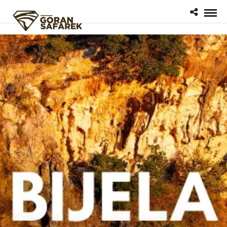
google.com, pub-1200596537863530, DIRECT, f08c47fec0942fa0