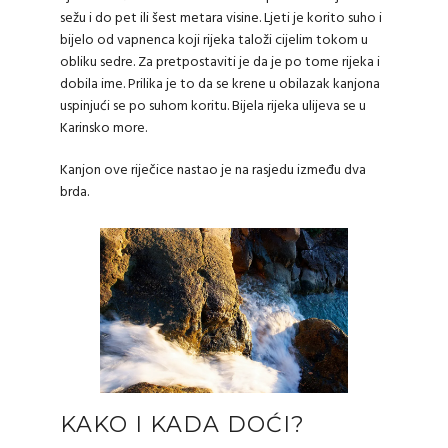
sežu i do pet ili šest metara visine. Ljeti je korito suho i
bijelo od vapnenca koji rijeka taloži cijelim tokom u
obliku sedre. Za pretpostaviti je da je po tome rijeka i
dobila ime. Prilika je to da se krene u obilazak kanjona
uspinjući se po suhom koritu. Bijela rijeka ulijeva se u
Karinsko more.
Kanjon ove riječice nastao je na rasjedu između dva
brda.
KAKO I KADA DOĆI?