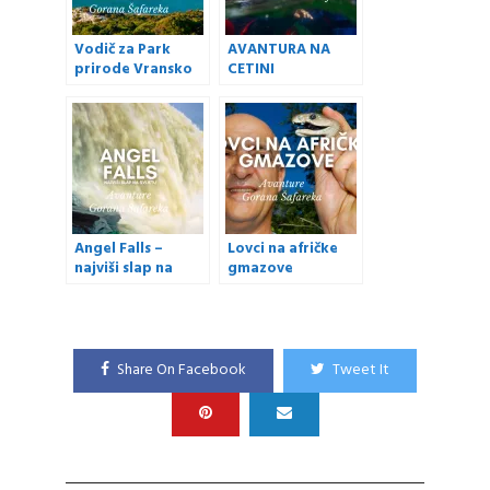
Vodič za Park
AVANTURA NA
prirode Vransko
CETINI
jezero (+VIDEO)
Angel Falls –
Lovci na afričke
najviši slap na
gmazove
svijetu
Share On Facebook
Tweet It